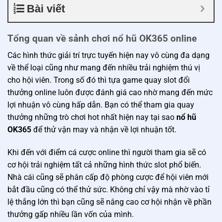
Bài viết
Tổng quan về sảnh chơi nổ hũ OK365 online
Các hình thức giải trí trực tuyến hiện nay vô cùng đa dạng
về thể loại cũng như mang đến nhiều trải nghiệm thú vị
cho hội viên. Trong số đó thì tựa game quay slot đổi
thưởng online luôn được đánh giá cao nhờ mang đến mức
lợi nhuận vô cùng hấp dẫn. Bạn có thể tham gia quay
thưởng những trò chơi hot nhất hiện nay tại sao
nổ hũ
OK365
để thử vận may và nhận về lợi nhuận tốt.
Khi đến với điểm cá cược online thì người tham gia sẽ có
cơ hội trải nghiệm tất cả những hình thức slot phổ biến.
Nhà cái cũng sẽ phân cấp độ phòng cược để hội viên mới
bắt đầu cũng có thể thử sức. Không chỉ vậy mà nhờ vào tỉ
lệ thắng lớn thì bạn cũng sẽ nâng cao cơ hội nhận về phần
thưởng gấp nhiều lần vốn của mình.