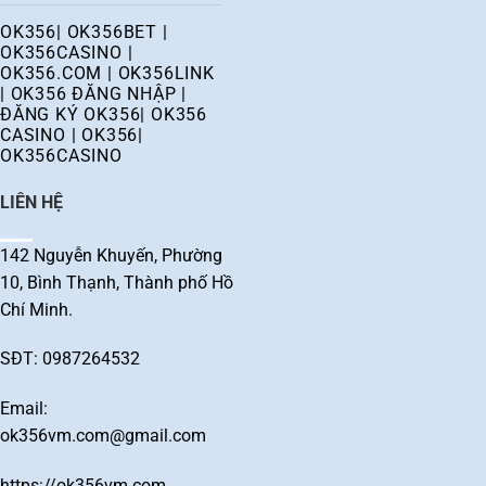
OK356| OK356BET |
OK356CASINO |
OK356.COM | OK356LINK
| OK356 ĐĂNG NHẬP |
ĐĂNG KÝ OK356| OK356
CASINO | OK356|
OK356CASINO
LIÊN HỆ
142 Nguyễn Khuyến, Phường
10, Bình Thạnh, Thành phố Hồ
Chí Minh.
SĐT: 0987264532
Email:
ok356vm.com@gmail.com
https://ok356vm.com