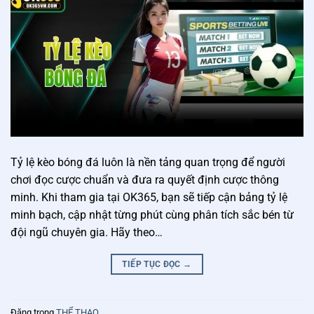
Tỷ lệ kèo bóng đá luôn là nền tảng quan trọng để người
chơi đọc cược chuẩn và đưa ra quyết định cược thông
minh. Khi tham gia tại OK365, bạn sẽ tiếp cận bảng tỷ lệ
minh bạch, cập nhật từng phút cùng phân tích sắc bén từ
đội ngũ chuyên gia. Hãy theo…
TIẾP TỤC ĐỌC
→
Đăng trong
THỂ THAO