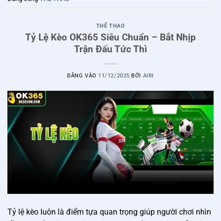
THỂ THAO
Tỷ Lệ Kèo OK365 Siêu Chuẩn – Bắt Nhịp
Trận Đấu Tức Thì
ĐĂNG VÀO
11/12/2025
BỞI
AIRI
Tỷ lệ kèo luôn là điểm tựa quan trọng giúp người chơi nhìn