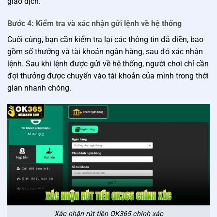
giao dịch.
Bước 4: Kiểm tra và xác nhận gửi lệnh về hệ thống
Cuối cùng, bạn cần kiểm tra lại các thông tin đã điền, bao
gồm số thưởng và tài khoản ngân hàng, sau đó xác nhận
lệnh. Sau khi lệnh được gửi về hệ thống, người chơi chỉ cần
đợi thưởng được chuyển vào tài khoản của mình trong thời
gian nhanh chóng.
Xác nhận rút tiền OK365 chính xác