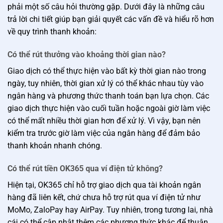
phải một số câu hỏi thường gặp. Dưới đây là những câu
trả lời chi tiết giúp bạn giải quyết các vấn đề và hiểu rõ hơn
về quy trình thanh khoản:
Có thể rút thưởng vào khoảng thời gian nào?
Giao dịch có thể thực hiện vào bất kỳ thời gian nào trong
ngày, tuy nhiên, thời gian xử lý có thể khác nhau tùy vào
ngân hàng và phương thức thanh toán bạn lựa chọn. Các
giao dịch thực hiện vào cuối tuần hoặc ngoài giờ làm việc
có thể mất nhiều thời gian hơn để xử lý. Vì vậy, bạn nên
kiểm tra trước giờ làm việc của ngân hàng để đảm bảo
thanh khoản nhanh chóng.
Có thể rút tiền OK365 qua ví điện tử không?
Hiện tại, OK365 chỉ hỗ trợ giao dịch qua tài khoản ngân
hàng đã liên kết, chứ chưa hỗ trợ rút qua ví điện tử như
MoMo, ZaloPay hay AirPay. Tuy nhiên, trong tương lai, nhà
cái có thể cập nhật thêm các phương thức khác để thuận