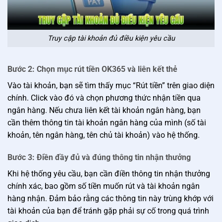
Truy cập tài khoản đủ điều kiện yêu cầu
Bước 2: Chọn mục rút tiền OK365 và liên kết thẻ
Vào tài khoản, bạn sẽ tìm thấy mục “Rút tiền” trên giao diện
chính. Click vào đó và chọn phương thức nhận tiền qua
ngân hàng. Nếu chưa liên kết tài khoản ngân hàng, bạn
cần thêm thông tin tài khoản ngân hàng của mình (số tài
khoản, tên ngân hàng, tên chủ tài khoản) vào hệ thống.
Bước 3: Điền đầy đủ và đúng thông tin nhận thưởng
Khi hệ thống yêu cầu, bạn cần điền thông tin nhận thưởng
chính xác, bao gồm số tiền muốn rút và tài khoản ngân
hàng nhận. Đảm bảo rằng các thông tin này trùng khớp với
tài khoản của bạn để tránh gặp phải sự cố trong quá trình