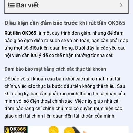
Bài viết
Điều kiện cần đảm bảo trước khi rút tiền OK365
Rút tiền OK365
là một quy trình đơn giản, nhưng để đảm
bảo giao dịch diễn ra suôn sẻ và an toàn, bạn cần phải đáp
ứng một số điều kiện quan trọng. Dưới đây là các yêu cầu
hội viên cần lưu ý để có thể nhận thưởng từ nhà cái:
Đảm bảo bảo mật bằng cách xác thực tài khoản
Để bảo vệ tài khoản của bạn khỏi các rủi ro mất mát tài
chính, việc xác thực là bước đầu tiên không thể thiếu. Sau
khi đăng ký, bạn cần phải xác minh thông tin cá nhân của
mình với số điện thoại chính xác. Việc này giúp nhà cái
đảm bảo rằng chỉ chính chủ mới có quyền thực hiện các
giao dịch tài chính liên quan đến tài khoản của mình.