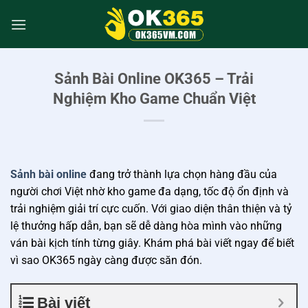
Bỏ
qua
nội
dung
Sảnh Bài Online OK365 – Trải
Nghiệm Kho Game Chuẩn Việt
Sảnh bài online
đang trở thành lựa chọn hàng đầu của
người chơi Việt nhờ kho game đa dạng, tốc độ ổn định và
trải nghiệm giải trí cực cuốn. Với giao diện thân thiện và tỷ
lệ thưởng hấp dẫn, bạn sẽ dễ dàng hòa mình vào những
ván bài kịch tính từng giây. Khám phá bài viết ngay để biết
vì sao OK365 ngày càng được săn đón.
Bài viết