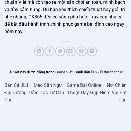
chuẩn Việt mà còn tạo ra một sân chơi an toàn, minh bạch
và đầy cảm hứng. Dù bạn yêu thích chiến thuật hay giải trí
nhẹ nhàng, OK365 đều có sảnh phù hợp. Truy cập nhà cái
để bắt đầu hành trình chinh phục game bài đỉnh cao ngay
hôm nay.
Bài viết này được đăng trong
Game Việt
. Đánh dấu
liên kết thường trực
.
Bắn Cá JILI – Mẹo Săn Ngư
Game Bài Online – Nơi Chiến
Đại Dương Thần Tốc Từ Cao
Thuật Hay Gặp Niềm Vui Bất
Thủ
Tận