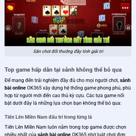
Sân chơi đổi thưởng đầy tính giải trí
Top game hấp dẫn tại sảnh không thể bỏ qua
Để mang đến trải nghiệm đầy đủ cho mọi người chơi,
sảnh
bài online
OK365 xây dựng hệ thống game phong phú, phù
hợp từ người mới đến cao thủ kỳ cựu. Các tựa game nổi
bật dưới đây là những lựa chọn bạn không thể bỏ qua:
Tiến Lên Miền Nam đấu trí trong từng lá
Tiến Lên Miền Nam luôn nằm trong top game được chọn
nhiều nhất của
sảnh bài online
OK365 nhờ luật chơi đơn