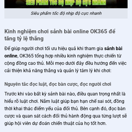
Siêu phẩm tốc độ nhịp độ cực nhanh
Kinh nghiệm chơi sảnh bài online OK365 để
tăng tỷ lệ thắng
Để giúp người chơi tối ưu hiệu quả khi tham gia
sảnh bài
online
, OK365 tổng hợp nhiều kinh nghiệm thực chiến từ
cộng đồng cao thủ. Mỗi mẹo dưới đây đều hướng đến việc
cải thiện khả năng thắng và quản lý tâm lý khi chơi:
Nguyên tắc đọc luật, đọc bàn cược, đọc người chơi
Trước khi vào bất kỳ sảnh bài nào, điều quan trọng nhất là
hiểu rõ luật chơi. Nắm luật giúp bạn hạn chế sai sót, đồng
thời khai thác điểm yếu của đối thủ. Bên cạnh đó, đọc bàn
cược và quan sát cách đối thủ hành động qua từng lượt sẽ
giúp hội viên dự đoán chiến thuật của họ tốt hơn.