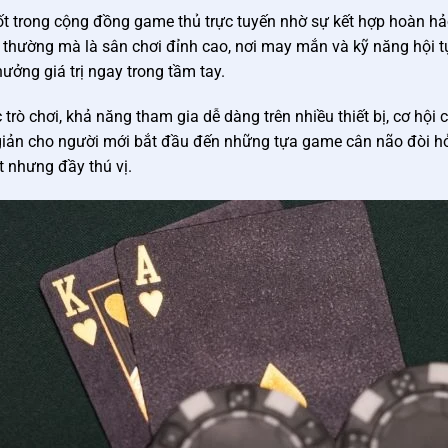
t trong cộng đồng game thủ trực tuyến nhờ sự kết hợp hoàn hảo g
 thường mà là sân chơi đỉnh cao, nơi may mắn và kỹ năng hội tụ,
ưởng giá trị ngay trong tầm tay.
rò chơi, khả năng tham gia dễ dàng trên nhiều thiết bị, cơ hội 
iản cho người mới bắt đầu đến những tựa game cân não đòi hỏi
 nhưng đầy thú vị.