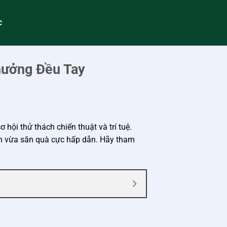
C
hưởng Đều Tay
 hội thử thách chiến thuật và trí tuệ.
iãn vừa săn quà cực hấp dẫn. Hãy tham