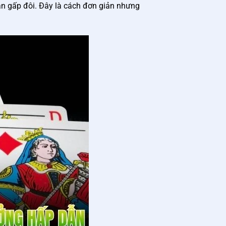
hận gấp đôi. Đây là cách đơn giản nhưng