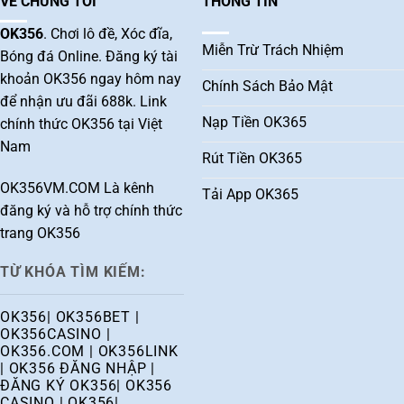
VỀ CHÚNG TÔI
THÔNG TIN
OK356
. Chơi lô đề, Xóc đĩa,
Miễn Trừ Trách Nhiệm
Bóng đá Online. Đăng ký tài
khoản OK356 ngay hôm nay
Chính Sách Bảo Mật
để nhận ưu đãi 688k. Link
Nạp Tiền OK365
chính thức OK356 tại Việt
Nam
Rút Tiền OK365
OK356VM.COM Là kênh
Tải App OK365
đăng ký và hỗ trợ chính thức
trang OK356
TỪ KHÓA TÌM KIẾM:
OK356| OK356BET |
OK356CASINO |
OK356.COM | OK356LINK
| OK356 ĐĂNG NHẬP |
ĐĂNG KÝ OK356| OK356
CASINO | OK356|