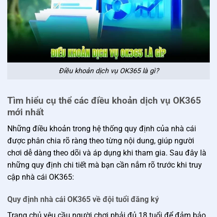
Điều khoản dịch vụ OK365 là gì?
Tìm hiểu cụ thể các điều khoản dịch vụ OK365
mới nhất
Những điều khoản trong hệ thống quy định của nhà cái
được phân chia rõ ràng theo từng nội dung, giúp người
chơi dễ dàng theo dõi và áp dụng khi tham gia. Sau đây là
những quy định chi tiết mà bạn cần nắm rõ trước khi truy
cập nhà cái OK365:
Quy định nhà cái OK365 về đội tuổi đăng ký
Trang chủ yêu cầu người chơi phải đủ 18 tuổi để đảm bảo