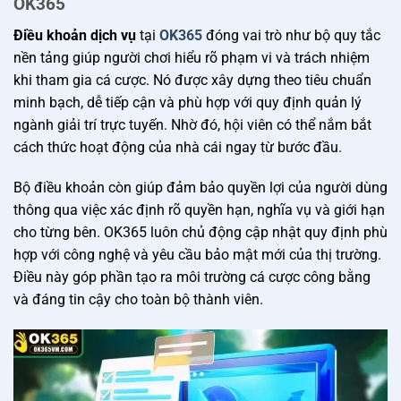
OK365
Điều khoản dịch vụ
tại
OK365
đóng vai trò như bộ quy tắc
nền tảng giúp người chơi hiểu rõ phạm vi và trách nhiệm
khi tham gia cá cược. Nó được xây dựng theo tiêu chuẩn
minh bạch, dễ tiếp cận và phù hợp với quy định quản lý
ngành giải trí trực tuyến. Nhờ đó, hội viên có thể nắm bắt
cách thức hoạt động của nhà cái ngay từ bước đầu.
Bộ điều khoản còn giúp đảm bảo quyền lợi của người dùng
thông qua việc xác định rõ quyền hạn, nghĩa vụ và giới hạn
cho từng bên. OK365 luôn chủ động cập nhật quy định phù
hợp với công nghệ và yêu cầu bảo mật mới của thị trường.
Điều này góp phần tạo ra môi trường cá cược công bằng
và đáng tin cậy cho toàn bộ thành viên.